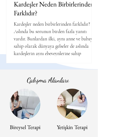
Kardeşler Neden Birbirlerinden
Farklıdır?
Kardeşler neden birbirlerinden farklıdır?
Aslında bu sorunun birden fazla yanıtı
vardır. Bunlardan ilki, aynı anne ve babaya
sahip olarak dünyaya gelseler de aslında
kardeşlerin aynı ebeveynlerine sahip
olmayışıdır. Çünkü doğum sıramız fark
yaratır. İlk çocuk 3 kişilik çekirdek bir aileye
doğar. Evin ilk ve tek çocuğu olmayı, sevgiyi-
Çalışma Alanları
ilgiyi- oyuncakları paylaşmadığı uzun ya da
kısa bir dönemin varlığını deneyimler. Ancak
ondan sonraki çocuklar, 4-5 kişilik bir
aileye, biriler
Bireysel Terapi
Yetişkin Terapi