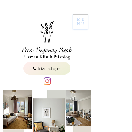
ME
NU
Ecem Doğanay Pıçak
Uzman Klinik Psikolog
Bize ulaşın