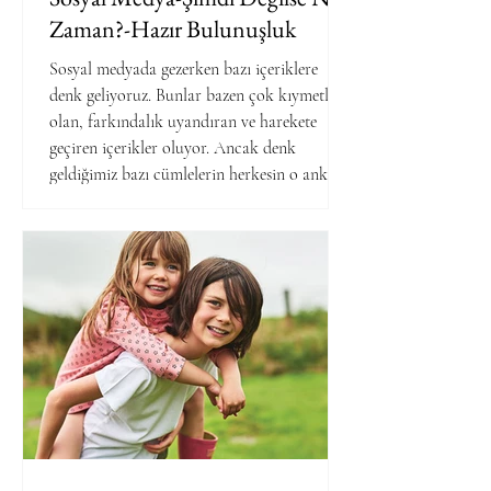
Zaman?-Hazır Bulunuşluk
Sosyal medyada gezerken bazı içeriklere
denk geliyoruz. Bunlar bazen çok kıymetli
olan, farkındalık uyandıran ve harekete
geçiren içerikler oluyor. Ancak denk
geldiğimiz bazı cümlelerin herkesin o anki
gerçeğine uygun olmadığını düşünüyorum.
Örneğin ‘’şimdi değilse ne zaman?’’ diye bir
soru gördüm sosyal medyada dolanırken.
Harekete geçiren, motive eden sözlerden biri
temelde. Eğer o bizim gerçeğimize uygunsa
tabii ki… Eğer o adımı atmak mücadele
etmekte zorlanacağımız dezava